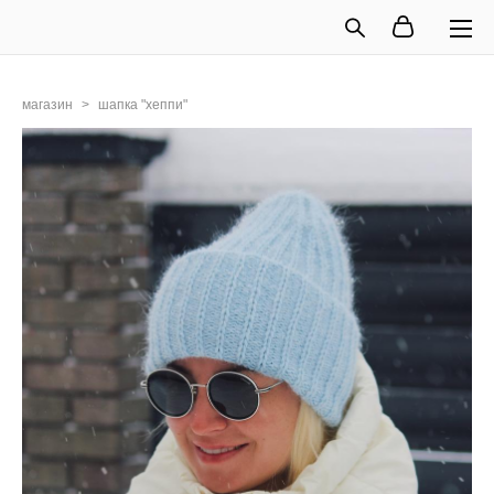
магазин
>
шапка "хеппи"