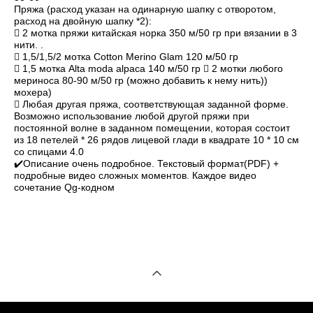
Пряжа (расход указан на одинарную шапку с отворотом,
расход на двойную шапку *2):
 2 мотка пряжи китайская норка 350 м/50 гр при вязании в 3
нити. .
 1,5/1,5/2 мотка Cotton Merino Glam 120 м/50 гр
 1,5 мотка Alta moda alpaca 140 м/50 гр  2 мотки любого
мериноса 80-90 м/50 гр (можно добавить к нему нить))
мохера)
 Любая другая пряжа, соответствующая заданной форме.
Возможно использование любой другой пряжи при
постоянной волне в заданном помещении, которая состоит
из 18 петелей * 26 рядов лицевой глади в квадрате 10 * 10 см
со спицами 4.0
✔️Описание очень подробное.
Текстовый формат(PDF) +
подробные видео сложных моментов.
Каждое видео
сочетание Qg-кодном